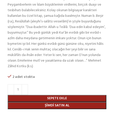
Peygamberlerin ve İslam büyüklerinin virdlerini, birçok duayı ve
tesbihatı bulabileceksiniz. Kolay okunan bilgisayar karakteri
kullanılan bu özel kitap, şamua kağıda basılmıştır. Numan b. Beşir
(r.a.), Resûlüllah (aleyhi’s-salâtü vesselâm)’ın şöyle buyurduğunu
söylemiştir. “Dua ibadettir. Allah-u Teâlâ: ‘Dua edin kabul edeyim’,
buyurmuştur.” Bu yedi günlük yedi Kur’ân evrâdı gibi bir evrâd-ı
azîm daha meydana getirmenin imkanı yoktur. Onun için bunun
kıymetini iyi bil. Her günkü evrâdı günü gününe oku, niyetini hâlis
kıl. Cenâb-ı Hak senin muhtaç olacağın her şeyi bilir ve sana
mükâfâtı da ihsân eder. Yeter ki sen, her zaman O’nun yolunda
olasın. Emirlerine mutî ve yasaklarına da uzak olasın…” Mehmet
Zâhid Kotku (k.s.)
2 adet stokta
SEPETE EKLE
ŞIMDI SATIN AL