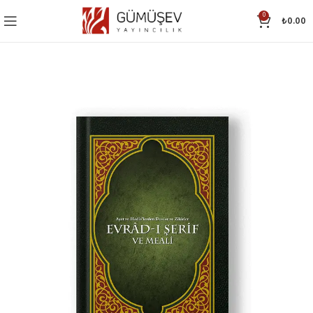
0
₺
0.00