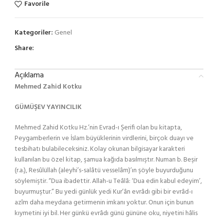
Favorile
Kategoriler:
Genel
Share:
Açıklama
Mehmed Zahid Kotku
GÜMÜŞEV YAYINCILIK
Mehmed Zahid Kotku Hz.’nin Evrad-ı Şerifi olan bu kitapta,
Peygamberlerin ve İslam büyüklerinin virdlerini, birçok duayı ve
tesbihatı bulabileceksiniz. Kolay okunan bilgisayar karakteri
kullanılan bu özel kitap, şamua kağıda basılmıştır. Numan b. Beşir
(r.a.), Resûlüllah (aleyhi’s-salâtü vesselâm)’ın şöyle buyurduğunu
söylemiştir. “Dua ibadettir. Allah-u Teâlâ: ‘Dua edin kabul edeyim’,
buyurmuştur.” Bu yedi günlük yedi Kur’ân evrâdı gibi bir evrâd-ı
azîm daha meydana getirmenin imkanı yoktur. Onun için bunun
kıymetini iyi bil. Her günkü evrâdı günü gününe oku, niyetini hâlis