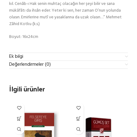
kıl. Cenâb-ı Hak senin muhtaç olacağın her şeyi bilir ve sana
mükâfâtı da ihsân eder. Yeter ki sen, her zaman O’nun yolunda
olasın. Emirlerine mutî ve yasaklarına da uzak olasın…” Mehmet
Zâhid Kotku (k.s.)
Boyut: 16x24cm
Ek bilgi
Değerlendirmeler (0)
İlgili ürünler