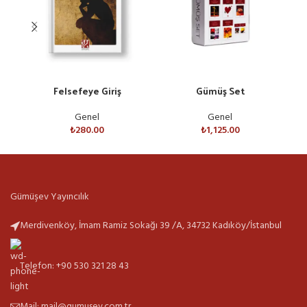
Felsefeye Giriş
Gümüş Set
H
Genel
Genel
₺
280.00
₺
1,125.00
Gümüşev Yayıncılık
Merdivenköy, İmam Ramiz Sokağı 39 /A, 34732 Kadıköy/İstanbul
Telefon: +90 530 321 28 43
Mail: mail@gumusev.com.tr