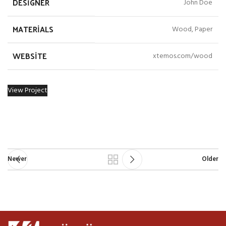
DESIGNER
John Doe
MATERIALS
Wood, Paper
WEBSITE
xtemos.com/wood
View Project
Newer
Older