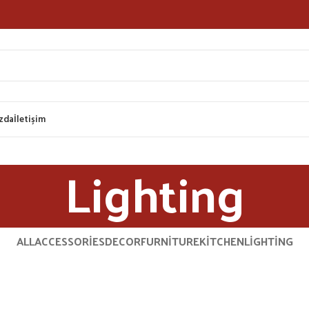
zda
İletişim
Lighting
ALL
ACCESSORIES
DECOR
FURNITURE
KITCHEN
LIGHTING