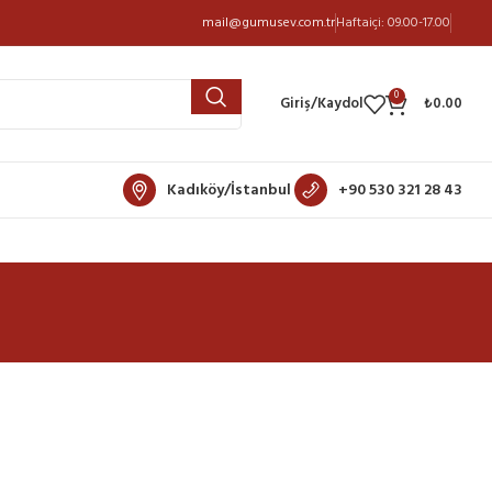
mail@gumusev.com.tr
Haftaiçi: 09.00-17.00
0
Giriş/Kaydol
₺
0.00
Kadıköy/İstanbul
+90 530 321 28 43