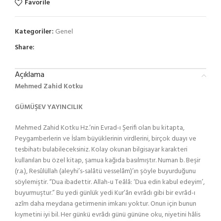
Favorile
Kategoriler:
Genel
Share:
Açıklama
Mehmed Zahid Kotku
GÜMÜŞEV YAYINCILIK
Mehmed Zahid Kotku Hz.’nin Evrad-ı Şerifi olan bu kitapta,
Peygamberlerin ve İslam büyüklerinin virdlerini, birçok duayı ve
tesbihatı bulabileceksiniz. Kolay okunan bilgisayar karakteri
kullanılan bu özel kitap, şamua kağıda basılmıştır. Numan b. Beşir
(r.a.), Resûlüllah (aleyhi’s-salâtü vesselâm)’ın şöyle buyurduğunu
söylemiştir. “Dua ibadettir. Allah-u Teâlâ: ‘Dua edin kabul edeyim’,
buyurmuştur.” Bu yedi günlük yedi Kur’ân evrâdı gibi bir evrâd-ı
azîm daha meydana getirmenin imkanı yoktur. Onun için bunun
kıymetini iyi bil. Her günkü evrâdı günü gününe oku, niyetini hâlis