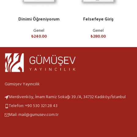
Dinimi Öğreniyorum
Felsefeye Giriş
H
Genel
Genel
₺
240.00
₺
280.00
Gümüşev Yayıncılık
Merdivenköy, İmam Ramiz Sokağı 39 /A, 34732 Kadıköy/İstanbul
Telefon: +90 530 321 28 43
Mail: mail@gumusev.com.tr