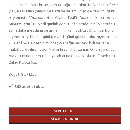
kullanılan bu özel kitap, şamua kağıda basılmıştır. Numan b. Beşir
(r.a.), Resûlüllah (aleyhi’s-salâtü vesselâm)’ın şöyle buyurduğunu
söylemiştir. “Dua ibadettir. Allah-u Teâlâ: ‘Dua edin kabul edeyim’,
buyurmuştur.” Bu yedi günlük yedi Kur’ân evrâdı gibi bir evrâd-ı
azîm daha meydana getirmenin imkanı yoktur. Onun için bunun
kıymetini iyi bil. Her günkü evrâdı günü gününe oku, niyetini hâlis
kıl. Cenâb-ı Hak senin muhtaç olacağın her şeyi bilir ve sana
mükâfâtı da ihsân eder. Yeter ki sen, her zaman O’nun yolunda
olasın. Emirlerine mutî ve yasaklarına da uzak olasın…” Mehmet
Zâhid Kotku (k.s.)
Boyut: 8,5×12.5cm
862 adet stokta
SEPETE EKLE
ŞIMDI SATIN AL