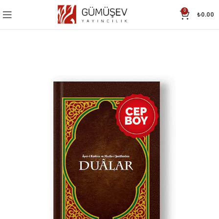
0
₺
0.00